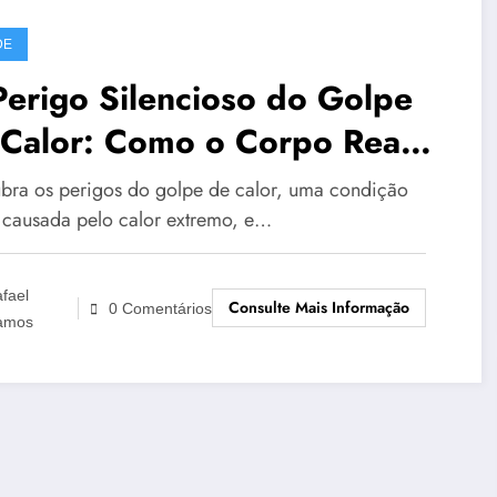
DE
erigo Silencioso do Golpe
 Calor: Como o Corpo Reage
 Calor Extremo
bra os perigos do golpe de calor, uma condição
 causada pelo calor extremo, e…
fael
Consulte Mais Informação
0 Comentários
amos