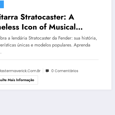
G
tarra Stratocaster: A
eless Icon of Musical
ellence
ra a lendária Stratocaster da Fender: sua história,
terísticas únicas e modelos populares. Aprenda
…
astermaverick.com.br
0 Comentários
ulte Mais Informação