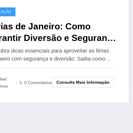
CAÇÃO
rias de Janeiro: Como
rantir Diversão e Segurança
a Toda a Família
bra dicas essenciais para aproveitar as férias
neiro com segurança e diversão. Saiba como…
fael
Consulte Mais Informação
0 Comentários
mos