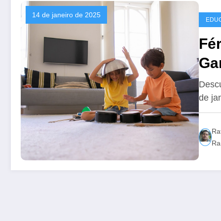
14 de janeiro de 2025
EDU
Fé
Ga
par
Descu
de ja
Ra
Ra