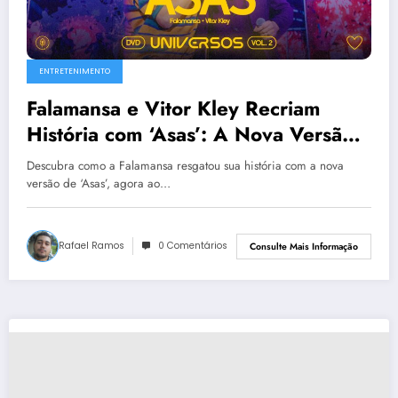
ENTRETENIMENTO
Falamansa e Vitor Kley Recriam
História com ‘Asas’: A Nova Versão
do Clássico que Definiu uma Era
Descubra como a Falamansa resgatou sua história com a nova
versão de ‘Asas’, agora ao…
Rafael Ramos
0 Comentários
Consulte Mais Informação