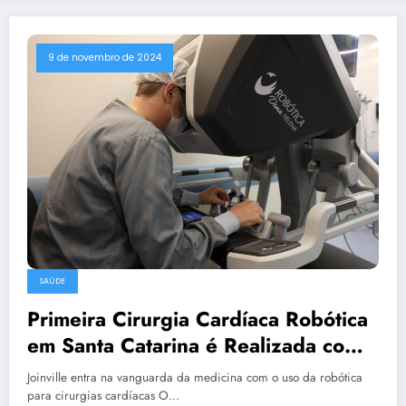
9 de novembro de 2024
SAÚDE
Primeira Cirurgia Cardíaca Robótica
em Santa Catarina é Realizada com
Sucesso pelo Hospital Dona Helena
Joinville entra na vanguarda da medicina com o uso da robótica
para cirurgias cardíacas O…