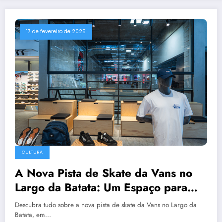
17 de fevereiro de 2025
CULTURA
A Nova Pista de Skate da Vans no
Largo da Batata: Um Espaço para
Conexões e Criatividade
Descubra tudo sobre a nova pista de skate da Vans no Largo da
Batata, em…