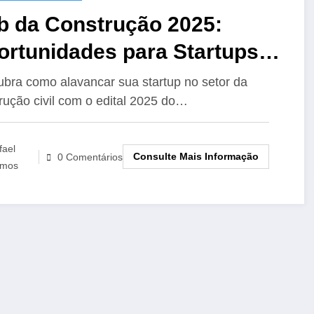
b da Construção 2025:
ortunidades para Startups
ovadoras no Setor da
bra como alavancar sua startup no setor da
rução civil com o edital 2025 do…
strução Civil
fael
Consulte Mais Informação
0 Comentários
mos