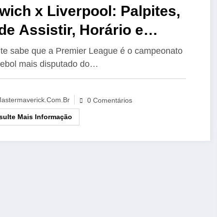
wich x Liverpool: Palpites,
e Assistir, Horário e
calações – 17/08
te sabe que a Premier League é o campeonato
tebol mais disputado do…
astermaverick.com.br
0 Comentários
ulte Mais Informação