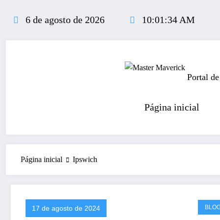
Pular
para
6 de agosto de 2026
10:01:34 AM
o
conteúdo
Portal de
Página inicial
Página inicial
Ipswich
BLO
17 de agosto de 2024