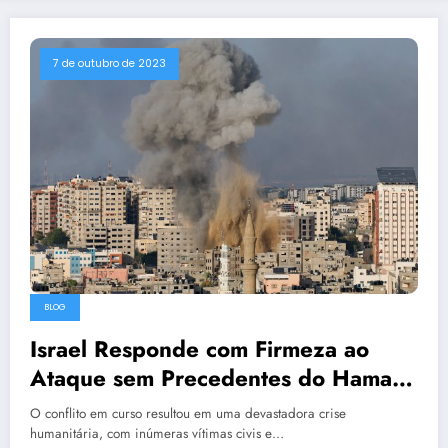
7 de outubro de 2023
BLOG
Israel Responde com Firmeza ao
Ataque sem Precedentes do Hamas:
Desenvolvimento da Crise na Região
O conflito em curso resultou em uma devastadora crise
humanitária, com inúmeras vítimas civis e…