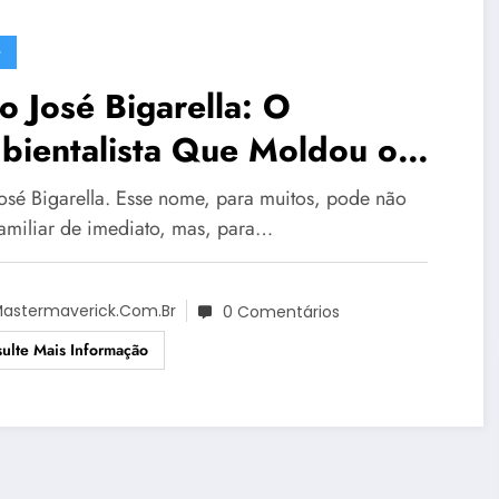
G
o José Bigarella: O
bientalista Que Moldou o
uro da Geologia no Brasil
José Bigarella. Esse nome, para muitos, pode não
familiar de imediato, mas, para…
astermaverick.com.br
0 Comentários
ulte Mais Informação