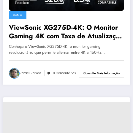
GAMES
ViewSonic XG275D-4K: O Monitor
Gaming 4K com Taxa de Atualização
Ajustável que Revoluciona a
Conheça o ViewSonic XG275D-4K, o monitor gaming
Experiência de Jogo
revolucionário que permite alternar entre 4K a 160Hz…
Rafael Ramos
0 Comentários
Consulte Mais Informação