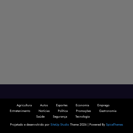
Agricultura
Autos
Esportes
Economia
Emprego
Entretenimento
Notícias
Política
Promoções
Gastronomia
Saúde
Segurança
Tecnologia
Projetado e desenvolvido por
SiteUp Studio
Theme 2026 | Powered By
SpiceThemes