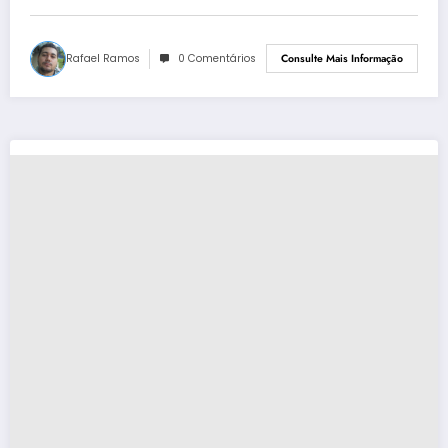
Rafael Ramos
0 Comentários
Consulte Mais Informação