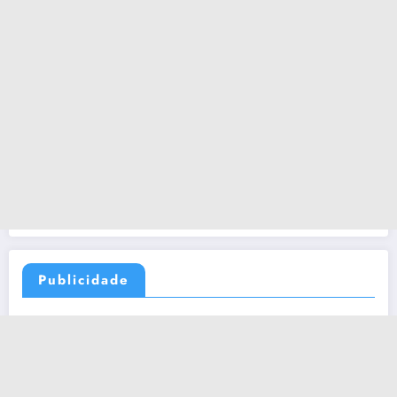
Publicidade