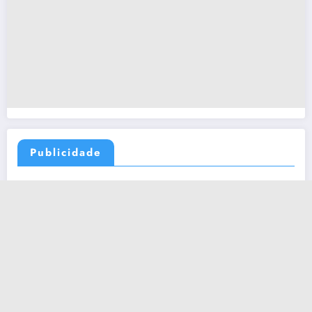
Publicidade