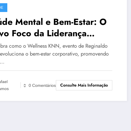
DE
úde Mental e Bem-Estar: O
vo Foco da Liderança
manizada
bra como o Wellness KNN, evento de Reginaldo
revoluciona o bem-estar corporativo, promovendo
e…
fael
Consulte Mais Informação
0 Comentários
amos