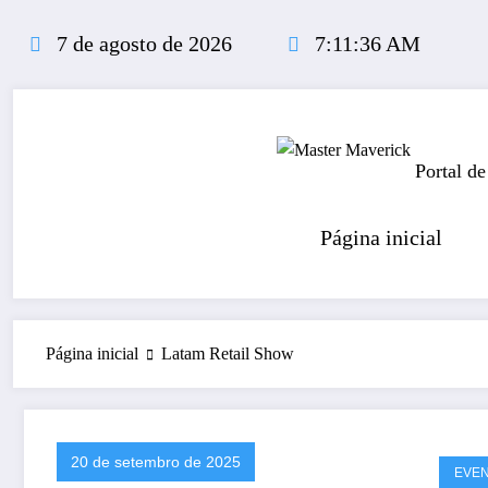
Pular
para
7 de agosto de 2026
7:11:36 AM
o
conteúdo
Portal de
Página inicial
Página inicial
Latam Retail Show
20 de setembro de 2025
EVE