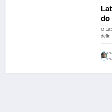
La
do 
O Lat
defin
Ra
Ra