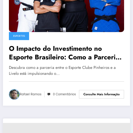
ESPORTES
O Impacto do Investimento no
Esporte Brasileiro: Como a Parceria
entre Pinheiros e Livelo Reforça o
Descubra como a parceria entre o Esporte Clube Pinheiros e a
Futuro Olímpico
Livelo está impulsionando o…
Rafael Ramos
0 Comentários
Consulte Mais Informação