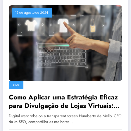
19 de agosto de 2024
BLOG
Como Aplicar uma Estratégia Eficaz
para Divulgação de Lojas Virtuais:
Dicas Valiosas de um Especialista
Digital wardrobe on a transparent screen Humberto de Mello, CEO
da M.SEO, compartilha as melhores…