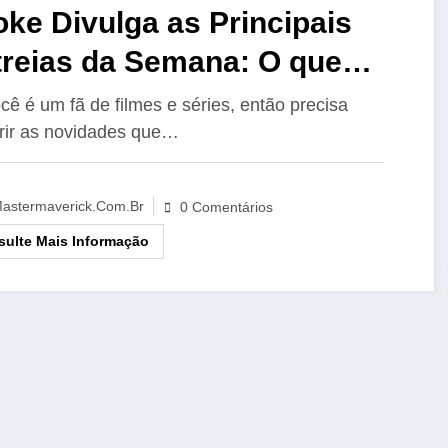
ke Divulga as Principais
treias da Semana: O que
o Perder!
cê é um fã de filmes e séries, então precisa
rir as novidades que…
astermaverick.com.br
0 Comentários
ulte Mais Informação