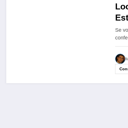
Loo
Es
Nã
Se vo
confe
M
Cons