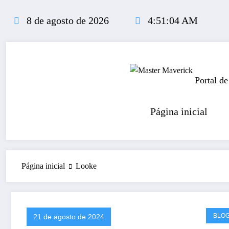
Pular
para
8 de agosto de 2026
4:51:04 AM
o
conteúdo
Portal de
Página inicial
Página inicial
Looke
BLO
21 de agosto de 2024