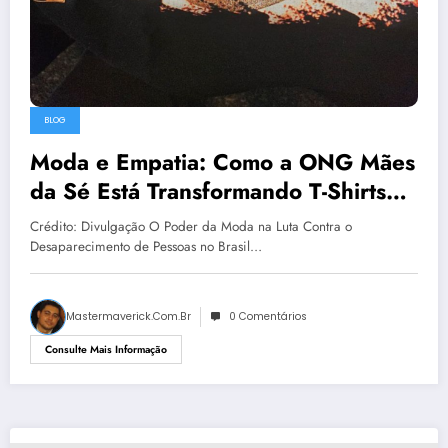
BLOG
Moda e Empatia: Como a ONG Mães
da Sé Está Transformando T-Shirts
em Ferramentas de Esperança
Crédito: Divulgação O Poder da Moda na Luta Contra o
Desaparecimento de Pessoas no Brasil…
Mastermaverick.com.br
0 Comentários
Consulte Mais Informação