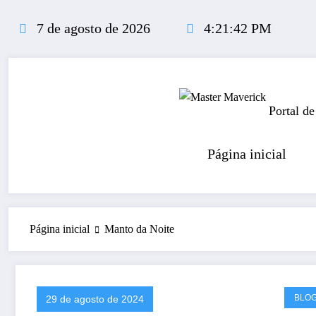
Pular
para
7 de agosto de 2026
4:21:42 PM
o
conteúdo
Portal de
Página inicial
Página inicial
Manto da Noite
BLO
29 de agosto de 2024