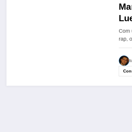
Man
Lue
Mú
Com u
rap, 
M
Cons