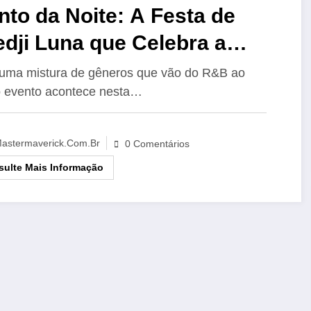
to da Noite: A Festa de
dji Luna que Celebra a
sica Negra
ma mistura de gêneros que vão do R&B ao
o evento acontece nesta…
astermaverick.com.br
0 Comentários
ulte Mais Informação