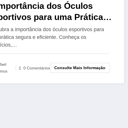
Importância dos Óculos
ortivos para uma Prática
udável e Segura
bra a importância dos óculos esportivos para
rática segura e eficiente. Conheça os
ícios,…
fael
Consulte Mais Informação
0 Comentários
mos