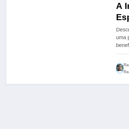
A 
Esp
Sa
Descu
uma p
benef
Ra
Ra