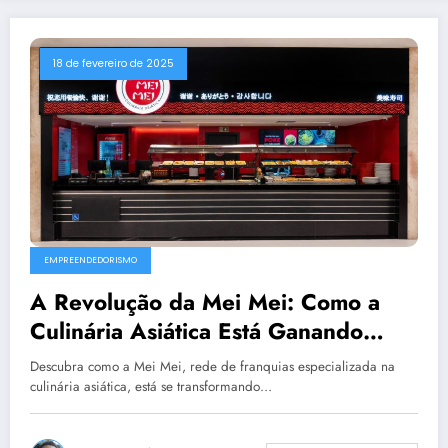
18 de fevereiro de 2025
EMPREENDEDORISMO
A Revolução da Mei Mei: Como a
Culinária Asiática Está Ganando
Novos Contornos no Brasil
Descubra como a Mei Mei, rede de franquias especializada na
culinária asiática, está se transformando…