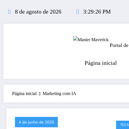
Pular
para
8 de agosto de 2026
3:29:26 PM
o
conteúdo
Portal de
Página inicial
Página inicial
Marketing com IA
4 de junho de 2025
TECN