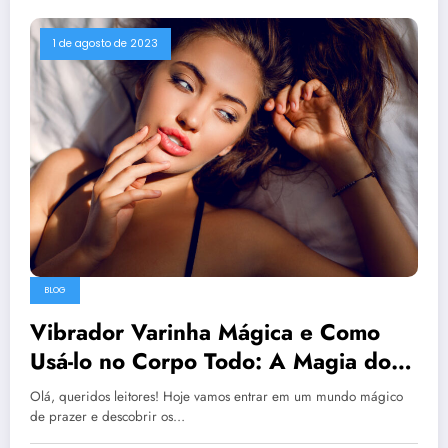
1 de agosto de 2023
BLOG
Vibrador Varinha Mágica e Como
Usá-lo no Corpo Todo: A Magia do
Prazer em Suas Mãos!
Olá, queridos leitores! Hoje vamos entrar em um mundo mágico
de prazer e descobrir os…