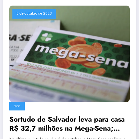
5 de outubro de 2023
BLOG
Sortudo de Salvador leva para casa
R$ 32,7 milhões na Mega-Sena;
Confira os números premiados