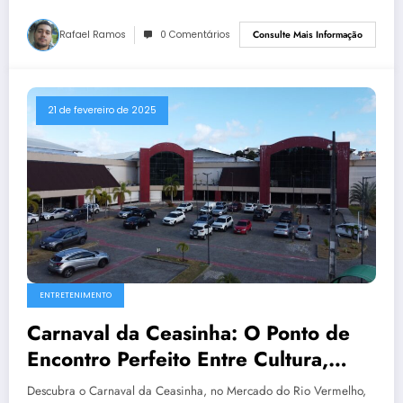
Rafael Ramos
0 Comentários
Consulte Mais Informação
21 de fevereiro de 2025
ENTRETENIMENTO
Carnaval da Ceasinha: O Ponto de
Encontro Perfeito Entre Cultura,
Gastronomia e Folia em Salvador
Descubra o Carnaval da Ceasinha, no Mercado do Rio Vermelho,