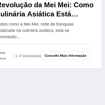
Revolução da Mei Mei: Como
ulinária Asiática Está
nando Novos Contornos no
bra como a Mei Mei, rede de franquias
ializada na culinária asiática, está se
sil
sformando…
fael
Consulte Mais Informação
0 Comentários
mos