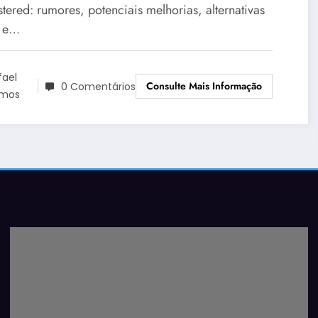
tered: rumores, potenciais melhorias, alternativas
s e…
fael
Consulte Mais Informação
0 Comentários
mos