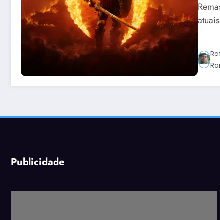
Remas
atuai
Ra
Ra
Publicidade