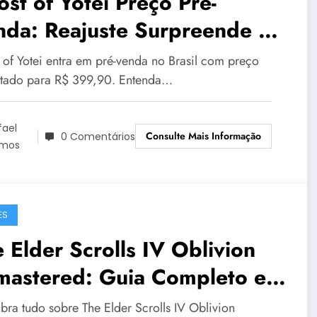
st of Yotei Preço Pré-
nda: Reajuste Surpreende no
sil
 of Yotei entra em pré-venda no Brasil com preço
stado para R$ 399,90. Entenda…
fael
Consulte Mais Informação
0 Comentários
mos
ES
 Elder Scrolls IV Oblivion
mastered: Guia Completo e
do que Você Precisa Saber
bra tudo sobre The Elder Scrolls IV Oblivion