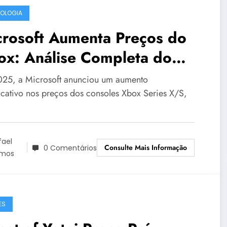
OLOGIA
crosoft Aumenta Preços do
ox: Análise Completa do
juste Global nos Consoles,
25, a Microsoft anunciou um aumento
os e Acessórios
ficativo nos preços dos consoles Xbox Series X/S,
fael
Consulte Mais Informação
0 Comentários
mos
ES