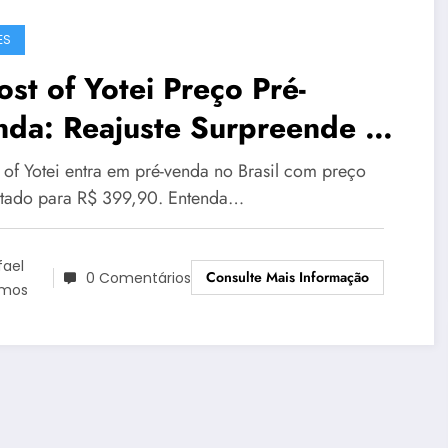
ES
st of Yotei Preço Pré-
nda: Reajuste Surpreende no
sil
 of Yotei entra em pré-venda no Brasil com preço
stado para R$ 399,90. Entenda…
fael
Consulte Mais Informação
0 Comentários
mos