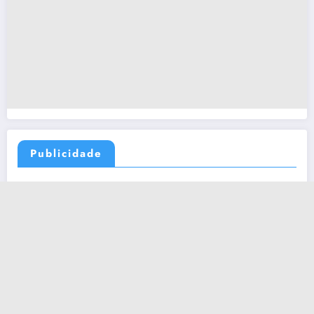
Publicidade