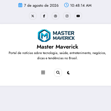
Pular
7 de agosto de 2026
10:48:15 AM
para
o
conteúdo
Master Maverick
Portal de notícias sobre tecnologia, saúde, entretenimento, negócios,
dicas e tendências no Brasil.