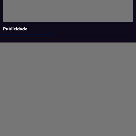
Publicidade