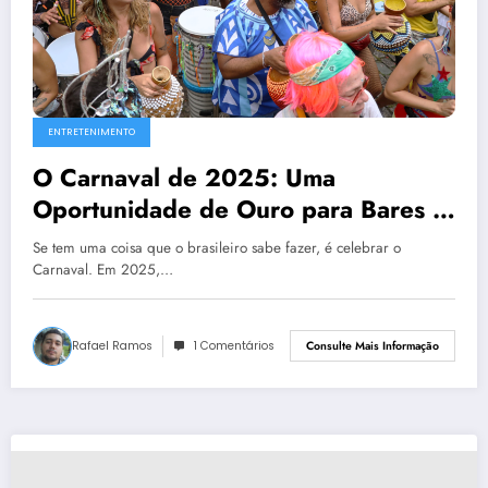
ENTRETENIMENTO
O Carnaval de 2025: Uma
Oportunidade de Ouro para Bares e
Restaurantes no Brasil
Se tem uma coisa que o brasileiro sabe fazer, é celebrar o
Carnaval. Em 2025,…
Rafael Ramos
1 Comentários
Consulte Mais Informação