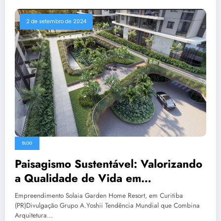
2 de setembro de 2024
BLOG
Paisagismo Sustentável: Valorizando
a Qualidade de Vida em
Empreendimentos Residenciais
Empreendimento Solaia Garden Home Resort, em Curitiba
(PR)Divulgação Grupo A.Yoshii Tendência Mundial que Combina
Arquitetura…