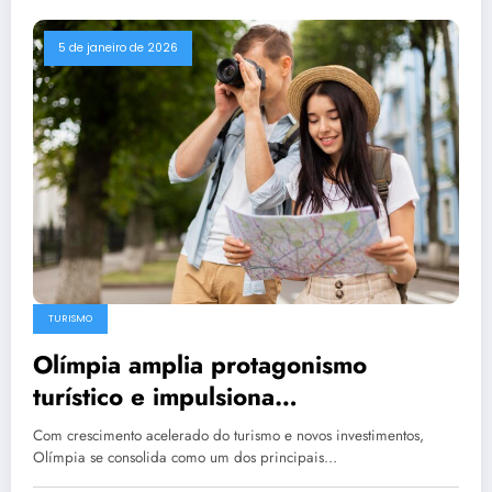
5 de janeiro de 2026
TURISMO
Olímpia amplia protagonismo
turístico e impulsiona
desenvolvimento regional
Com crescimento acelerado do turismo e novos investimentos,
Olímpia se consolida como um dos principais…