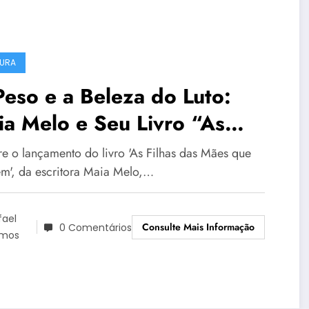
URA
eso e a Beleza do Luto:
a Melo e Seu Livro “As
lhas das Mães que Morrem”
re o lançamento do livro 'As Filhas das Mães que
m', da escritora Maia Melo,…
fael
Consulte Mais Informação
0 Comentários
mos