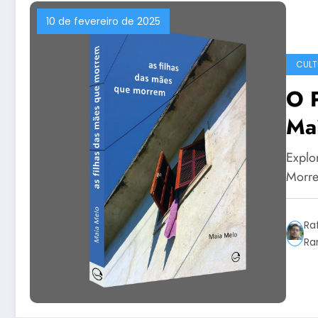
10 de fevereiro de 2025
CULT
O P
Mai
Fi
Explo
Morre
Ra
Ra