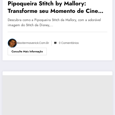
Pipoqueira Stitch by Mallory:
Transforme seu Momento de Cinema
com Pipocas Saudáveis em Apenas 2
Descubra como a Pipoqueira Stitch da Mallory, com a adorável
Minutos!
imagem do Stitch da Disney,…
Mastermaverick.com.br
0 Comentários
Consulte Mais Informação