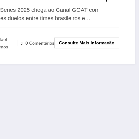
 Apaixonados por Futebol
 Series 2025 chega ao Canal GOAT com
es duelos entre times brasileiros e…
fael
Consulte Mais Informação
0 Comentários
mos