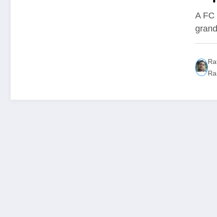
os
A FC
grand
Ra
Ra