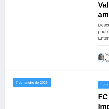
Va
am
Descu
pode 
Ente
Ra
Ra
7 de janeiro de 2025
ESP
FC 
Im