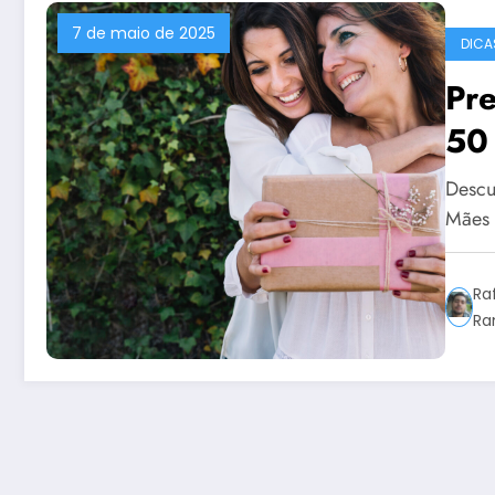
7 de maio de 2025
DICA
Pre
50 
Su
Descu
Mães 
Ra
Ra