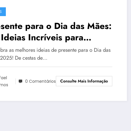
S
sente para o Dia das Mães:
Ideias Incríveis para
rpreender em 2025
bra as melhores ideias de presente para o Dia das
2025! De cestas de…
fael
Consulte Mais Informação
0 Comentários
mos