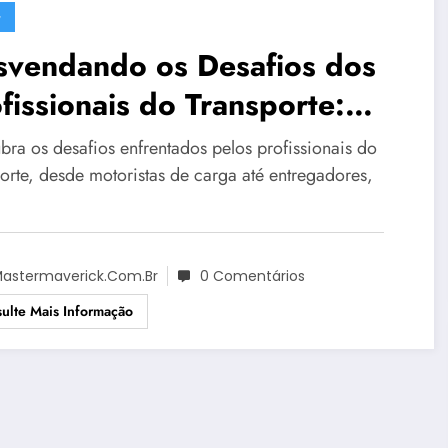
G
svendando os Desafios dos
fissionais do Transporte:
gurança em Foco
bra os desafios enfrentados pelos profissionais do
porte, desde motoristas de carga até entregadores,
astermaverick.com.br
0 Comentários
ulte Mais Informação