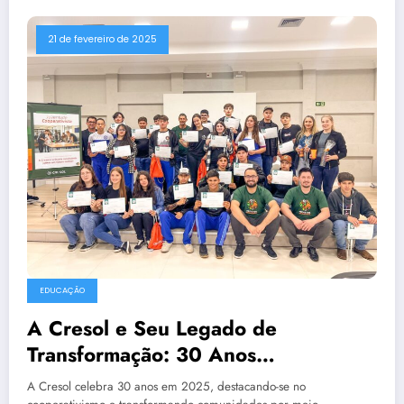
21 de fevereiro de 2025
EDUCAÇÃO
A Cresol e Seu Legado de
Transformação: 30 Anos
Fortalecendo o Cooperativismo no
A Cresol celebra 30 anos em 2025, destacando-se no