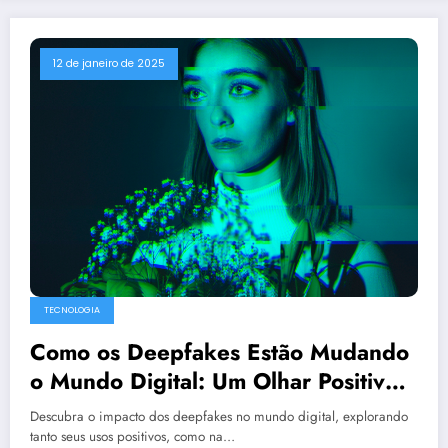
12 de janeiro de 2025
TECNOLOGIA
Como os Deepfakes Estão Mudando
o Mundo Digital: Um Olhar Positivo
Sobre Seus Usos e Desafios
Descubra o impacto dos deepfakes no mundo digital, explorando
tanto seus usos positivos, como na…