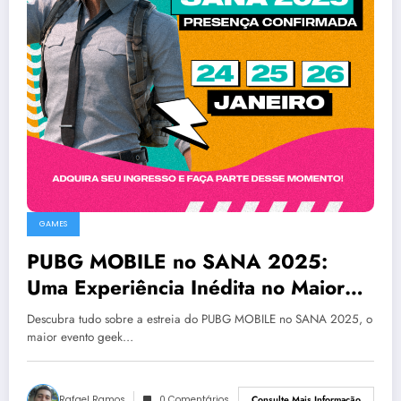
GAMES
PUBG MOBILE no SANA 2025:
Uma Experiência Inédita no Maior
Evento Geek do Norte e Nordeste
Descubra tudo sobre a estreia do PUBG MOBILE no SANA 2025, o
maior evento geek…
Rafael Ramos
0 Comentários
Consulte Mais Informação