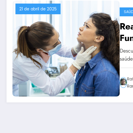
21 de abril de 2025
SAÚD
Rea
Fun
Descu
saúde
Ra
Ra