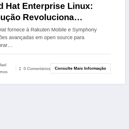
 Hat Enterprise Linux:
lução Revoluciona
erações da Rakuten em
at fornece à Rakuten Mobile e Symphony
ões avançadas em open source para
lecomunicações
orar…
fael
Consulte Mais Informação
0 Comentários
mos