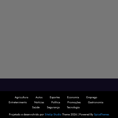
Agricultura
Autos
Esportes
Economia
Emprego
Entretenimento
Notícias
Política
Promoções
Gastronomia
Saúde
Segurança
Tecnologia
Projetado e desenvolvido por
SiteUp Studio
Theme 2026 | Powered By
SpiceThemes