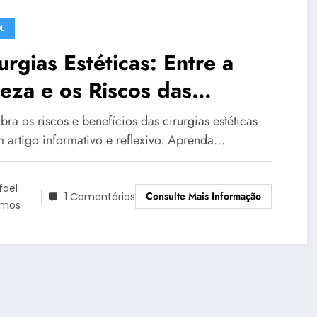
E
urgias Estéticas: Entre a
eza e os Riscos das
dências Passageiras
ra os riscos e benefícios das cirurgias estéticas
 artigo informativo e reflexivo. Aprenda…
fael
Consulte Mais Informação
1 Comentários
amos