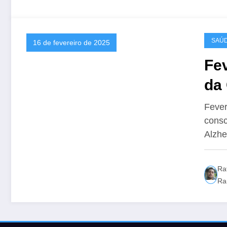
SAÚ
16 de fevereiro de 2025
Fev
da
Fib
Fever
consc
Al
Alzhe
Ra
Ra