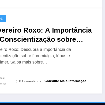
DE
ereiro Roxo: A Importância
 Conscientização sobre
romialgia, Lúpus e
eiro Roxo: Descubra a importância da
ientização sobre fibromialgia, lúpus e
zheimer
imer. Saiba mais sobre…
fael
Consulte Mais Informação
0 Comentários
mos