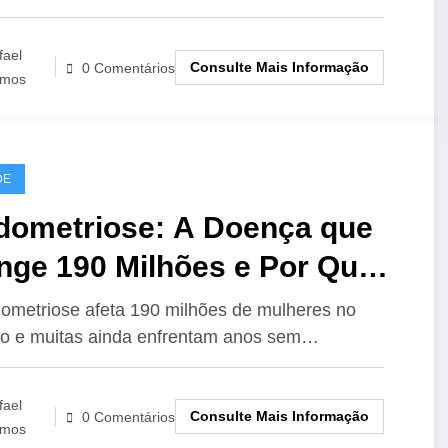
fael
Consulte Mais Informação
0 Comentários
mos
DE
dometriose: A Doença que
nge 190 Milhões e Por Que o
êncio Pode Ser Perigoso
ometriose afeta 190 milhões de mulheres no
o e muitas ainda enfrentam anos sem…
fael
Consulte Mais Informação
0 Comentários
mos