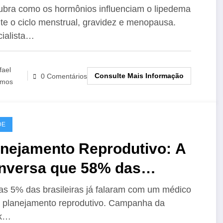
bra como os hormônios influenciam o lipedema
te o ciclo menstrual, gravidez e menopausa.
ialista…
fael
Consulte Mais Informação
0 Comentários
mos
DE
anejamento Reprodutivo: A
nversa que 58% das
asileiras Desconhecem
s 5% das brasileiras já falaram com um médico
 planejamento reprodutivo. Campanha da
k…