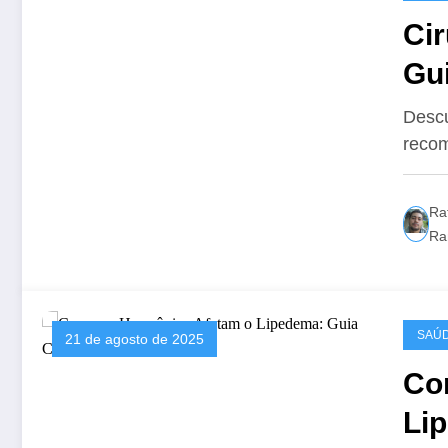
Cir
Gu
Descu
recom
Ra
Ra
SAÚ
21 de agosto de 2025
Co
Li