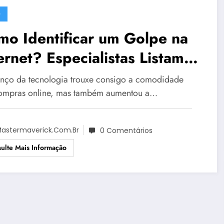
G
o Identificar um Golpe na
ernet? Especialistas Listam 7
eiras de se Proteger Contra
nço da tecnologia trouxe consigo a comodidade
udes Online no Dia dos Pais
ompras online, mas também aumentou a…
astermaverick.com.br
0 Comentários
ulte Mais Informação