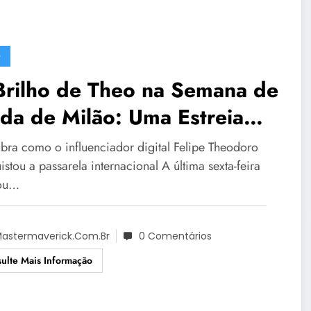
G
Brilho de Theo na Semana de
da de Milão: Uma Estreia
morável
bra como o influenciador digital Felipe Theodoro
stou a passarela internacional A última sexta-feira
ou…
astermaverick.com.br
0 Comentários
ulte Mais Informação