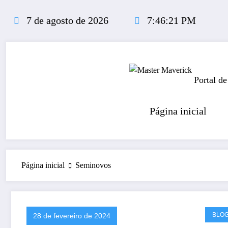
Pular
para
7 de agosto de 2026
7:46:22 PM
o
conteúdo
Portal de
Página inicial
Página inicial
Seminovos
BLO
28 de fevereiro de 2024