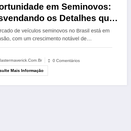
ortunidade em Seminovos:
svendando os Detalhes que
dem Garantir um Bom
cado de veículos seminovos no Brasil está em
são, com um crescimento notável de…
gócio
astermaverick.com.br
0 Comentários
ulte Mais Informação