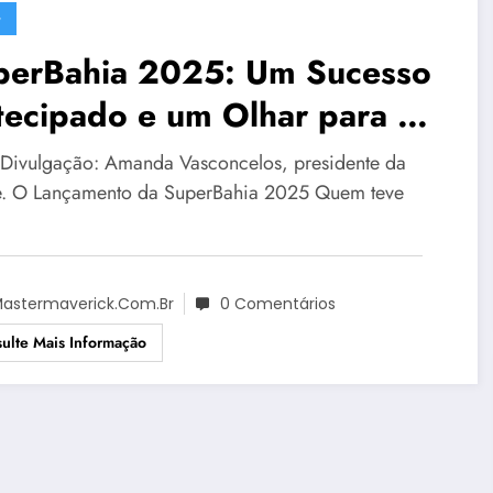
G
perBahia 2025: Um Sucesso
tecipado e um Olhar para o
uro
 Divulgação: Amanda Vasconcelos, presidente da
. O Lançamento da SuperBahia 2025 Quem teve
astermaverick.com.br
0 Comentários
ulte Mais Informação